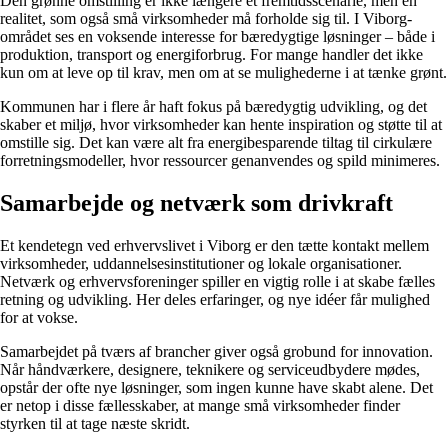
Den grønne omstilling er ikke længere et fremtidsscenarie, men en
realitet, som også små virksomheder må forholde sig til. I Viborg-
området ses en voksende interesse for bæredygtige løsninger – både i
produktion, transport og energiforbrug. For mange handler det ikke
kun om at leve op til krav, men om at se mulighederne i at tænke grønt.
Kommunen har i flere år haft fokus på bæredygtig udvikling, og det
skaber et miljø, hvor virksomheder kan hente inspiration og støtte til at
omstille sig. Det kan være alt fra energibesparende tiltag til cirkulære
forretningsmodeller, hvor ressourcer genanvendes og spild minimeres.
Samarbejde og netværk som drivkraft
Et kendetegn ved erhvervslivet i Viborg er den tætte kontakt mellem
virksomheder, uddannelsesinstitutioner og lokale organisationer.
Netværk og erhvervsforeninger spiller en vigtig rolle i at skabe fælles
retning og udvikling. Her deles erfaringer, og nye idéer får mulighed
for at vokse.
Samarbejdet på tværs af brancher giver også grobund for innovation.
Når håndværkere, designere, teknikere og serviceudbydere mødes,
opstår der ofte nye løsninger, som ingen kunne have skabt alene. Det
er netop i disse fællesskaber, at mange små virksomheder finder
styrken til at tage næste skridt.