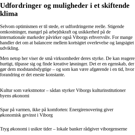
Udfordringer og muligheder i et skiftende
klima
Selvom optimismen er til stede, er udfordringerne reelle. Stigende
omkostninger, mangel på arbejdskraft og usikkerhed på de
internationale markeder påvirker også Viborgs erhvervsliv. For mange
handler det om at balancere mellem kortsigtet overlevelse og langsigtet
udvikling.
Men netop her viser de små virksomheder deres styrke. De kan reagere
hurtigt, tilpasse sig og finde kreative løsninger. Det er en egenskab, der
gør dem modstandsdygtige – og som kan være afgørende i en tid, hvor
forandring er det eneste konstante.
Kultur som vækstmotor – sådan styrker Viborgs kulturinstitutioner
byens økonomi
Spar på varmen, ikke på komforten: Energirenovering giver
økonomisk gevinst i Viborg
Tryg økonomi i usikre tider – lokale banker rådgiver viborgenserne