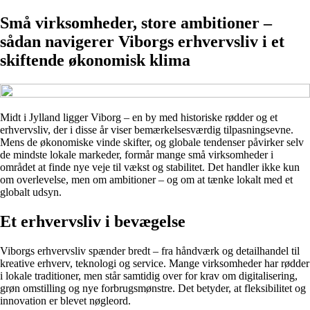
Små virksomheder, store ambitioner –
sådan navigerer Viborgs erhvervsliv i et
skiftende økonomisk klima
Midt i Jylland ligger Viborg – en by med historiske rødder og et
erhvervsliv, der i disse år viser bemærkelsesværdig tilpasningsevne.
Mens de økonomiske vinde skifter, og globale tendenser påvirker selv
de mindste lokale markeder, formår mange små virksomheder i
området at finde nye veje til vækst og stabilitet. Det handler ikke kun
om overlevelse, men om ambitioner – og om at tænke lokalt med et
globalt udsyn.
Et erhvervsliv i bevægelse
Viborgs erhvervsliv spænder bredt – fra håndværk og detailhandel til
kreative erhverv, teknologi og service. Mange virksomheder har rødder
i lokale traditioner, men står samtidig over for krav om digitalisering,
grøn omstilling og nye forbrugsmønstre. Det betyder, at fleksibilitet og
innovation er blevet nøgleord.