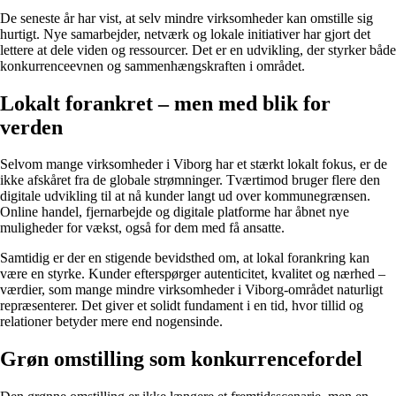
De seneste år har vist, at selv mindre virksomheder kan omstille sig
hurtigt. Nye samarbejder, netværk og lokale initiativer har gjort det
lettere at dele viden og ressourcer. Det er en udvikling, der styrker både
konkurrenceevnen og sammenhængskraften i området.
Lokalt forankret – men med blik for
verden
Selvom mange virksomheder i Viborg har et stærkt lokalt fokus, er de
ikke afskåret fra de globale strømninger. Tværtimod bruger flere den
digitale udvikling til at nå kunder langt ud over kommunegrænsen.
Online handel, fjernarbejde og digitale platforme har åbnet nye
muligheder for vækst, også for dem med få ansatte.
Samtidig er der en stigende bevidsthed om, at lokal forankring kan
være en styrke. Kunder efterspørger autenticitet, kvalitet og nærhed –
værdier, som mange mindre virksomheder i Viborg-området naturligt
repræsenterer. Det giver et solidt fundament i en tid, hvor tillid og
relationer betyder mere end nogensinde.
Grøn omstilling som konkurrencefordel