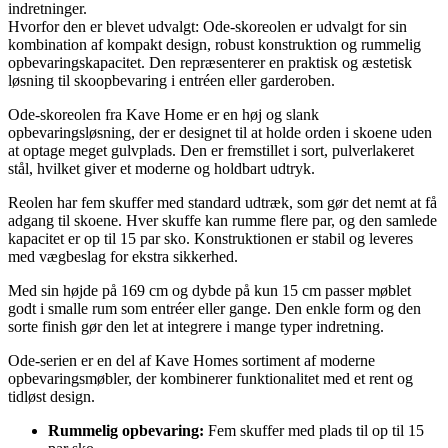
indretninger.
Hvorfor den er blevet udvalgt: Ode-skoreolen er udvalgt for sin
kombination af kompakt design, robust konstruktion og rummelig
opbevaringskapacitet. Den repræsenterer en praktisk og æstetisk
løsning til skoopbevaring i entréen eller garderoben.
Ode-skoreolen fra Kave Home er en høj og slank
opbevaringsløsning, der er designet til at holde orden i skoene uden
at optage meget gulvplads. Den er fremstillet i sort, pulverlakeret
stål, hvilket giver et moderne og holdbart udtryk.
Reolen har fem skuffer med standard udtræk, som gør det nemt at få
adgang til skoene. Hver skuffe kan rumme flere par, og den samlede
kapacitet er op til 15 par sko. Konstruktionen er stabil og leveres
med vægbeslag for ekstra sikkerhed.
Med sin højde på 169 cm og dybde på kun 15 cm passer møblet
godt i smalle rum som entréer eller gange. Den enkle form og den
sorte finish gør den let at integrere i mange typer indretning.
Ode-serien er en del af Kave Homes sortiment af moderne
opbevaringsmøbler, der kombinerer funktionalitet med et rent og
tidløst design.
Rummelig opbevaring:
Fem skuffer med plads til op til 15