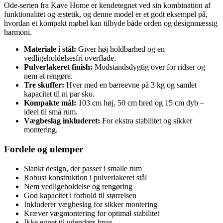
Ode-serien fra Kave Home er kendetegnet ved sin kombination af
funktionalitet og æstetik, og denne model er et godt eksempel på,
hvordan et kompakt møbel kan tilbyde både orden og designmæssig
harmoni.
Materiale i stål:
Giver høj holdbarhed og en
vedligeholdelsesfri overflade.
Pulverlakeret finish:
Modstandsdygtig over for ridser og
nem at rengøre.
Tre skuffer:
Hver med en bæreevne på 3 kg og samlet
kapacitet til ni par sko.
Kompakte mål:
103 cm høj, 50 cm bred og 15 cm dyb –
ideel til små rum.
Vægbeslag inkluderet:
For ekstra stabilitet og sikker
montering.
Fordele og ulemper
Slankt design, der passer i smalle rum
Robust konstruktion i pulverlakeret stål
Nem vedligeholdelse og rengøring
God kapacitet i forhold til størrelsen
Inkluderer vægbeslag for sikker montering
Kræver vægmontering for optimal stabilitet
Ikke egnet til udendørs brug