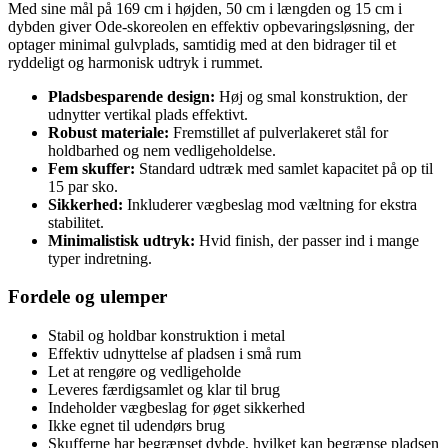
Med sine mål på 169 cm i højden, 50 cm i længden og 15 cm i
dybden giver Ode-skoreolen en effektiv opbevaringsløsning, der
optager minimal gulvplads, samtidig med at den bidrager til et
ryddeligt og harmonisk udtryk i rummet.
Pladsbesparende design:
Høj og smal konstruktion, der
udnytter vertikal plads effektivt.
Robust materiale:
Fremstillet af pulverlakeret stål for
holdbarhed og nem vedligeholdelse.
Fem skuffer:
Standard udtræk med samlet kapacitet på op til
15 par sko.
Sikkerhed:
Inkluderer vægbeslag mod væltning for ekstra
stabilitet.
Minimalistisk udtryk:
Hvid finish, der passer ind i mange
typer indretning.
Fordele og ulemper
Stabil og holdbar konstruktion i metal
Effektiv udnyttelse af pladsen i små rum
Let at rengøre og vedligeholde
Leveres færdigsamlet og klar til brug
Indeholder vægbeslag for øget sikkerhed
Ikke egnet til udendørs brug
Skufferne har begrænset dybde, hvilket kan begrænse pladsen