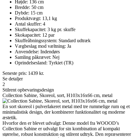
Højde: 136 cm
Bredde: 50 cm
Dybde: 15 cm
Produktvægt: 13,1 kg
Antal skuffer: 4
Skuffekapacitet: 3 kg pr. skuffe
Skokapacitet: 12 par
Skuffeåbningssystem: Standard udtræk
Vægbeslag mod væltning: Ja
Anvendelse: Indendørs
Samling påkrævet: Nej
Oprindelsesland: Tyrkiet (TR)
Seneste pris:
1439
kr.
Se detaljer
2
Stilrent opbevaringsdesign
Collection Sabine, Skoreol, sort, H103x16x66 cm, metal
En sort skoreol i pulverlakeret metal med tre rummelige rum og et
minimalistisk design, der kombinerer funktionalitet og moderne
æstetik.
Hvorfor den er blevet udvalgt: Denne model fra WOOOD’s
Collection Sabine er udvalgt for sin kombination af kompakt
størrelse, robust konstruktion og stilrent udtryk. Den repræsenterer