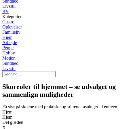
Sundhed
Livsstil
BV
Kategorier
Gastro
Oplevelser
Familieliv
Hjem
Arbejde
Penge
Hobby
Motion
Sundhed
Livsstil
Skoreoler til hjemmet – se udvalget og
sammenlign muligheder
Få styr på skoene med praktiske og stilrene løsninger til entréen
Hjem
Hjem
Del glæden
X