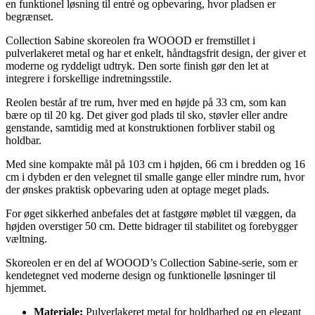
en funktionel løsning til entré og opbevaring, hvor pladsen er
begrænset.
Collection Sabine skoreolen fra WOOOD er fremstillet i
pulverlakeret metal og har et enkelt, håndtagsfrit design, der giver et
moderne og ryddeligt udtryk. Den sorte finish gør den let at
integrere i forskellige indretningsstile.
Reolen består af tre rum, hver med en højde på 33 cm, som kan
bære op til 20 kg. Det giver god plads til sko, støvler eller andre
genstande, samtidig med at konstruktionen forbliver stabil og
holdbar.
Med sine kompakte mål på 103 cm i højden, 66 cm i bredden og 16
cm i dybden er den velegnet til smalle gange eller mindre rum, hvor
der ønskes praktisk opbevaring uden at optage meget plads.
For øget sikkerhed anbefales det at fastgøre møblet til væggen, da
højden overstiger 50 cm. Dette bidrager til stabilitet og forebygger
væltning.
Skoreolen er en del af WOOOD’s Collection Sabine-serie, som er
kendetegnet ved moderne design og funktionelle løsninger til
hjemmet.
Materiale:
Pulverlakeret metal for holdbarhed og en elegant