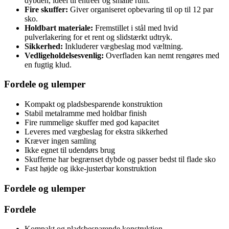
dybden, ideel til entréer og smalle rum.
Fire skuffer:
Giver organiseret opbevaring til op til 12 par
sko.
Holdbart materiale:
Fremstillet i stål med hvid
pulverlakering for et rent og slidstærkt udtryk.
Sikkerhed:
Inkluderer vægbeslag mod væltning.
Vedligeholdelsesvenlig:
Overfladen kan nemt rengøres med
en fugtig klud.
Fordele og ulemper
Kompakt og pladsbesparende konstruktion
Stabil metalramme med holdbar finish
Fire rummelige skuffer med god kapacitet
Leveres med vægbeslag for ekstra sikkerhed
Kræver ingen samling
Ikke egnet til udendørs brug
Skufferne har begrænset dybde og passer bedst til flade sko
Fast højde og ikke-justerbar konstruktion
Fordele og ulemper
Fordele
Kompakt og pladsbesparende konstruktion