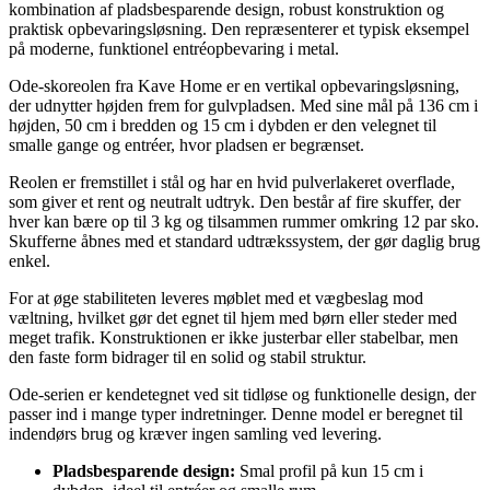
kombination af pladsbesparende design, robust konstruktion og
praktisk opbevaringsløsning. Den repræsenterer et typisk eksempel
på moderne, funktionel entréopbevaring i metal.
Ode-skoreolen fra Kave Home er en vertikal opbevaringsløsning,
der udnytter højden frem for gulvpladsen. Med sine mål på 136 cm i
højden, 50 cm i bredden og 15 cm i dybden er den velegnet til
smalle gange og entréer, hvor pladsen er begrænset.
Reolen er fremstillet i stål og har en hvid pulverlakeret overflade,
som giver et rent og neutralt udtryk. Den består af fire skuffer, der
hver kan bære op til 3 kg og tilsammen rummer omkring 12 par sko.
Skufferne åbnes med et standard udtrækssystem, der gør daglig brug
enkel.
For at øge stabiliteten leveres møblet med et vægbeslag mod
væltning, hvilket gør det egnet til hjem med børn eller steder med
meget trafik. Konstruktionen er ikke justerbar eller stabelbar, men
den faste form bidrager til en solid og stabil struktur.
Ode-serien er kendetegnet ved sit tidløse og funktionelle design, der
passer ind i mange typer indretninger. Denne model er beregnet til
indendørs brug og kræver ingen samling ved levering.
Pladsbesparende design:
Smal profil på kun 15 cm i