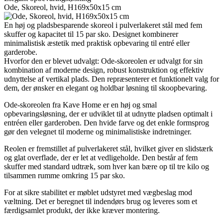
Ode, Skoreol, hvid, H169x50x15 cm
En høj og pladsbesparende skoreol i pulverlakeret stål med fem
skuffer og kapacitet til 15 par sko. Designet kombinerer
minimalistisk æstetik med praktisk opbevaring til entré eller
garderobe.
Hvorfor den er blevet udvalgt: Ode-skoreolen er udvalgt for sin
kombination af moderne design, robust konstruktion og effektiv
udnyttelse af vertikal plads. Den repræsenterer et funktionelt valg for
dem, der ønsker en elegant og holdbar løsning til skoopbevaring.
Ode-skoreolen fra Kave Home er en høj og smal
opbevaringsløsning, der er udviklet til at udnytte pladsen optimalt i
entréen eller garderoben. Den hvide farve og det enkle formsprog
gør den velegnet til moderne og minimalistiske indretninger.
Reolen er fremstillet af pulverlakeret stål, hvilket giver en slidstærk
og glat overflade, der er let at vedligeholde. Den består af fem
skuffer med standard udtræk, som hver kan bære op til tre kilo og
tilsammen rumme omkring 15 par sko.
For at sikre stabilitet er møblet udstyret med vægbeslag mod
væltning. Det er beregnet til indendørs brug og leveres som et
færdigsamlet produkt, der ikke kræver montering.