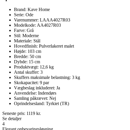
Brand: Kave Home
Serie: Ode
Varenummer: LAAA4027R03
Modelkode: AA4027R03
Farve: Grå
Stil: Moderne
Materiale: Stål
Hovedfinish: Pulverlakeret malet
Højde: 103 cm
Bredde: 50 cm
Dybde: 15 cm
Produktvægt: 12,6 kg
Antal skuffer: 3
Skuffers maksimale belastning: 3 kg
Skokapacitet: 9 par
Vægbeslag inkluderet: Ja
Anvendelse: Indendørs
Samling påkrævet: Nej
Oprindelsesland: Tyrkiet (TR)
Seneste pris:
1119
kr.
Se detaljer
4
Elegant opbevaringsløsning