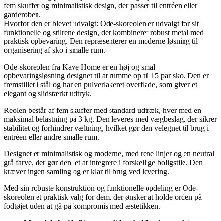
fem skuffer og minimalistisk design, der passer til entréen eller
garderoben.
Hvorfor den er blevet udvalgt: Ode-skoreolen er udvalgt for sit
funktionelle og stilrene design, der kombinerer robust metal med
praktisk opbevaring. Den repræsenterer en moderne løsning til
organisering af sko i smalle rum.
Ode-skoreolen fra Kave Home er en høj og smal
opbevaringsløsning designet til at rumme op til 15 par sko. Den er
fremstillet i stål og har en pulverlakeret overflade, som giver et
elegant og slidstærkt udtryk.
Reolen består af fem skuffer med standard udtræk, hver med en
maksimal belastning på 3 kg. Den leveres med vægbeslag, der sikrer
stabilitet og forhindrer væltning, hvilket gør den velegnet til brug i
entréen eller andre smalle rum.
Designet er minimalistisk og moderne, med rene linjer og en neutral
grå farve, der gør den let at integrere i forskellige boligstile. Den
kræver ingen samling og er klar til brug ved levering.
Med sin robuste konstruktion og funktionelle opdeling er Ode-
skoreolen et praktisk valg for dem, der ønsker at holde orden på
fodtøjet uden at gå på kompromis med æstetikken.