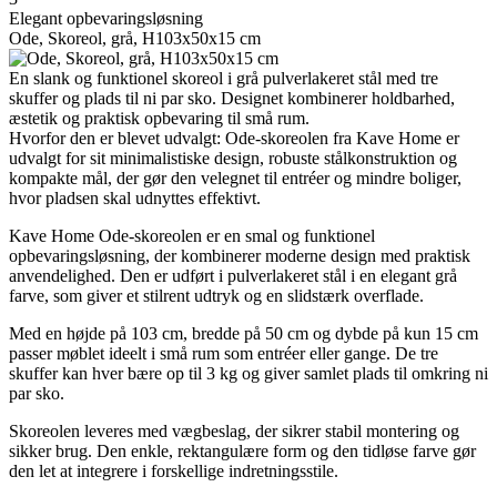
Elegant opbevaringsløsning
Ode, Skoreol, grå, H103x50x15 cm
En slank og funktionel skoreol i grå pulverlakeret stål med tre
skuffer og plads til ni par sko. Designet kombinerer holdbarhed,
æstetik og praktisk opbevaring til små rum.
Hvorfor den er blevet udvalgt: Ode-skoreolen fra Kave Home er
udvalgt for sit minimalistiske design, robuste stålkonstruktion og
kompakte mål, der gør den velegnet til entréer og mindre boliger,
hvor pladsen skal udnyttes effektivt.
Kave Home Ode-skoreolen er en smal og funktionel
opbevaringsløsning, der kombinerer moderne design med praktisk
anvendelighed. Den er udført i pulverlakeret stål i en elegant grå
farve, som giver et stilrent udtryk og en slidstærk overflade.
Med en højde på 103 cm, bredde på 50 cm og dybde på kun 15 cm
passer møblet ideelt i små rum som entréer eller gange. De tre
skuffer kan hver bære op til 3 kg og giver samlet plads til omkring ni
par sko.
Skoreolen leveres med vægbeslag, der sikrer stabil montering og
sikker brug. Den enkle, rektangulære form og den tidløse farve gør
den let at integrere i forskellige indretningsstile.