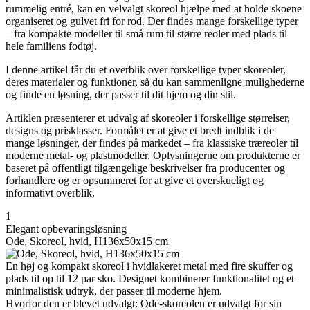
rummelig entré, kan en velvalgt skoreol hjælpe med at holde skoene
organiseret og gulvet fri for rod. Der findes mange forskellige typer
– fra kompakte modeller til små rum til større reoler med plads til
hele familiens fodtøj.
I denne artikel får du et overblik over forskellige typer skoreoler,
deres materialer og funktioner, så du kan sammenligne mulighederne
og finde en løsning, der passer til dit hjem og din stil.
Artiklen præsenterer et udvalg af skoreoler i forskellige størrelser,
designs og prisklasser. Formålet er at give et bredt indblik i de
mange løsninger, der findes på markedet – fra klassiske træreoler til
moderne metal- og plastmodeller. Oplysningerne om produkterne er
baseret på offentligt tilgængelige beskrivelser fra producenter og
forhandlere og er opsummeret for at give et overskueligt og
informativt overblik.
1
Elegant opbevaringsløsning
Ode, Skoreol, hvid, H136x50x15 cm
En høj og kompakt skoreol i hvidlakeret metal med fire skuffer og
plads til op til 12 par sko. Designet kombinerer funktionalitet og et
minimalistisk udtryk, der passer til moderne hjem.
Hvorfor den er blevet udvalgt: Ode-skoreolen er udvalgt for sin