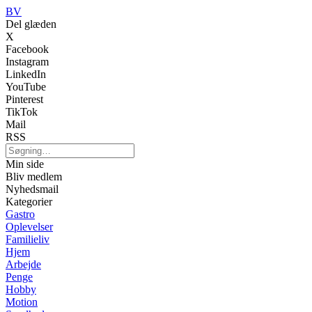
BV
Del glæden
X
Facebook
Instagram
LinkedIn
YouTube
Pinterest
TikTok
Mail
RSS
Min side
Bliv medlem
Nyhedsmail
Kategorier
Gastro
Oplevelser
Familieliv
Hjem
Arbejde
Penge
Hobby
Motion